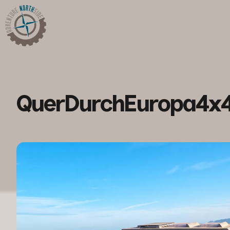
QuerDurchEuropa4x4: