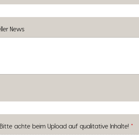
ller News
 Bitte achte beim Upload auf qualitative Inhalte!
*