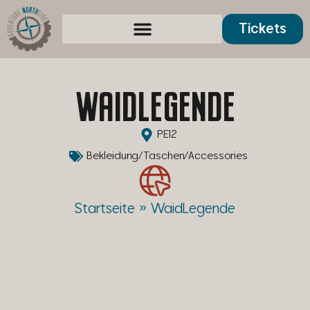
Tickets
Service und Presse
WAIDLEGENDE
PE12
Bekleidung/Taschen/Accessories
Startseite
»
WaidLegende