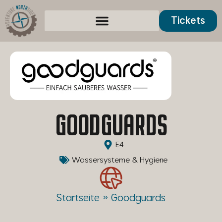
Tickets
Service und Presse
GOODGUARDS
E4
Wassersysteme & Hygiene
Startseite
»
Goodguards